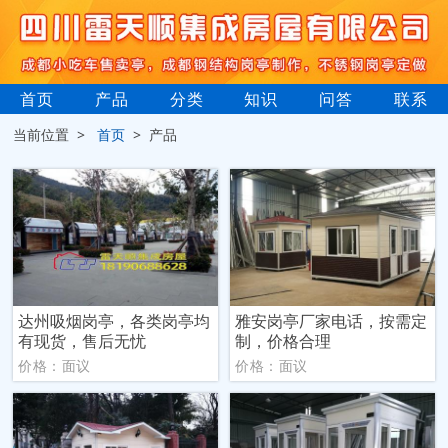
首页
产品
分类
知识
问答
联系
当前位置 >
首页
> 产品
达州吸烟岗亭，各类岗亭均
雅安岗亭厂家电话，按需定
有现货，售后无忧
制，价格合理
价格：面议
价格：面议