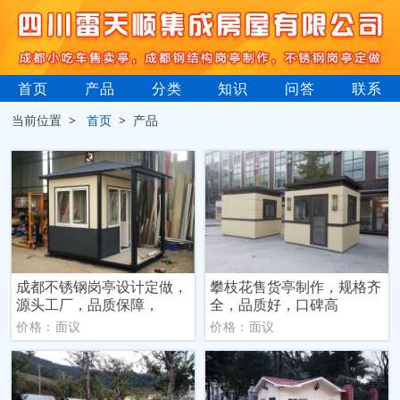
首页
产品
分类
知识
问答
联系
当前位置 >
首页
> 产品
成都不锈钢岗亭设计定做，
攀枝花售货亭制作，规格齐
源头工厂，品质保障，
全，品质好，口碑高
价格：面议
价格：面议