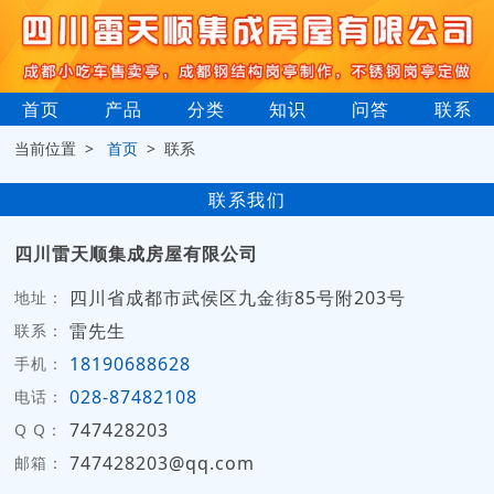
首页
产品
分类
知识
问答
联系
当前位置 >
首页
> 联系
联系我们
四川雷天顺集成房屋有限公司
四川省成都市武侯区九金街85号附203号
地址：
雷先生
联系：
18190688628
手机：
028-87482108
电话：
747428203
Q Q：
747428203@qq.com
邮箱：